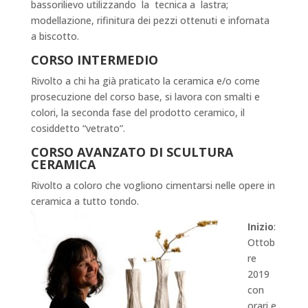
bassorilievo utilizzando la tecnica a lastra;
modellazione, rifinitura dei pezzi ottenuti e infornata
a biscotto.
CORSO INTERMEDIO
Rivolto a chi ha già praticato la ceramica e/o come
prosecuzione del corso base, si lavora con smalti e
colori, la seconda fase del prodotto ceramico, il
cosiddetto “vetrato”.
CORSO AVANZATO DI SCULTURA
CERAMICA
Rivolto a coloro che vogliono cimentarsi nelle opere in
ceramica a tutto tondo.
Inizio
:
Ottob
re
2019
con
orari e