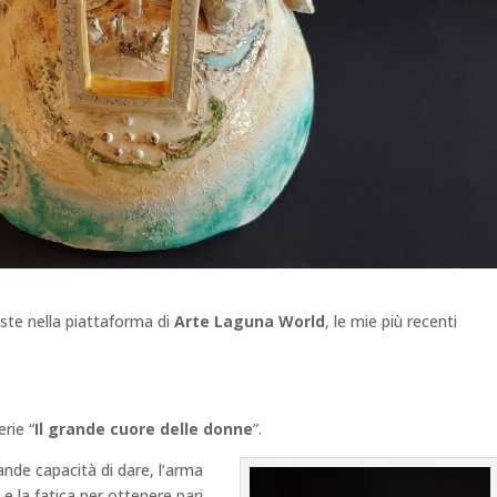
ste nella piattaforma di
Arte Laguna World
, le mie più recenti
rie “
Il grande cuore delle donne
”.
rande capacità di dare, l’arma
 e la fatica per ottenere pari