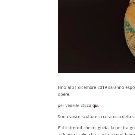
Fino al 31 dicembre 2019 saranno espo
opere.
per vederle clicca
qui
.
Sono vasi e sculture in ceramica della se
E’ il leitmotif che mi guida, la nostra g
a doppio taglio che a volte ci può ferire