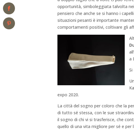
opportunità, simboleggiata talvolta nei c
pensiero che anche se si hanno i capelli 
situazioni pesanti è importante manten
comportamenti positivi, coltivare gli aff
Al
Du
al
a 
Si
Un
Ka
expo 2020.
La città del sogno per coloro che la pe
di tutto sé stessa, con le sue straordina
il sogno di chi vi si trasferisce, che con
quello di una vita migliore per sé e per 