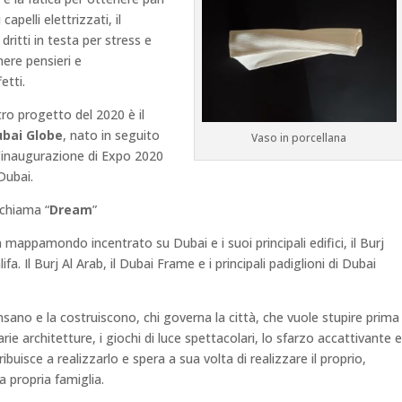
apelli elettrizzati, il
dritti in testa per stress e
ere pensieri e
etti.
tro progetto del 2020 è il
bai Globe
, nato in seguito
Vaso in porcellana
l’inaugurazione di Expo 2020
Dubai.
 chiama “
Dream
”
 mappamondo incentrato su Dubai e i suoi principali edifici, il Burj
lifa. Il Burj Al Arab, il Dubai Frame e i principali padiglioni di Dubai
nsano e la costruiscono, chi governa la città, che vuole stupire prima
rie architetture, i giochi di luce spettacolari, lo sfarzo accattivante e
tribuisce a realizzarlo e spera a sua volta di realizzare il proprio,
la propria famiglia.