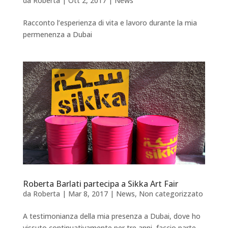
da
Roberta
|
Ott 2, 2017
|
News
Racconto l’esperienza di vita e lavoro durante la mia
permenenza a Dubai
Roberta Barlati partecipa a Sikka Art Fair
da
Roberta
|
Mar 8, 2017
|
News
,
Non categorizzato
A testimonianza della mia presenza a Dubai, dove ho
vissuto continuativamente per tre anni, faccio parte