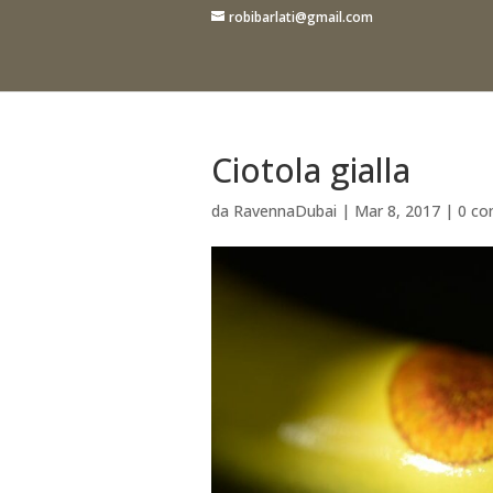
robibarlati@gmail.com
Ciotola gialla
da
RavennaDubai
|
Mar 8, 2017
|
0 co