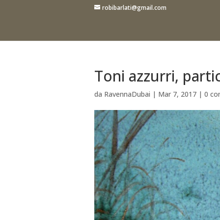
robibarlati@gmail.com
Toni azzurri, parti
da
RavennaDubai
|
Mar 7, 2017
|
0 co