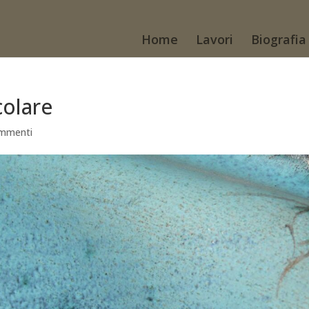
Home
Lavori
Biografia
colare
mmenti