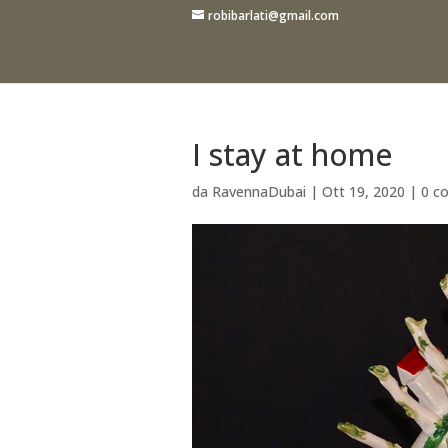
robibarlati@gmail.com
I stay at home
da
RavennaDubai
|
Ott 19, 2020
|
0 c